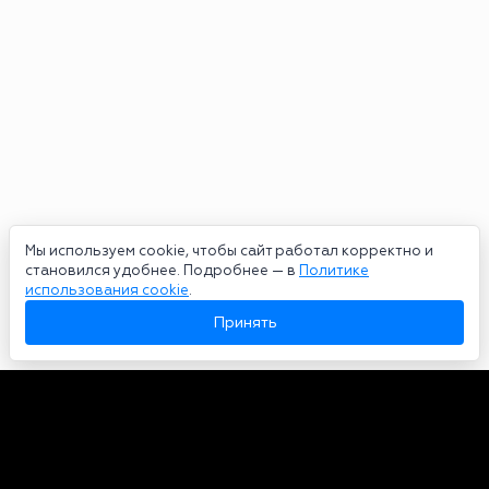
Мы используем cookie, чтобы сайт работал корректно и
становился удобнее. Подробнее — в
Политике
использования cookie
.
Принять
Авторы
О нас
Архив
Сетевое издание bookmakers-rank.ru 2026. Зарегистрирован
федеральной службой по надзору в сфере связи, информационных
технологий и массовых коммуникаций. Реестровая запись от