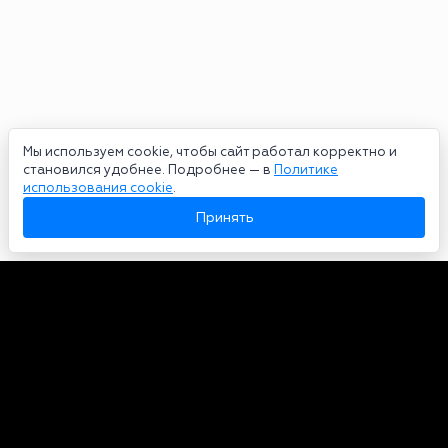
Мы используем cookie, чтобы сайт работал корректно и
становился удобнее. Подробнее — в
Политике
использования cookie
.
Принять
Авторы
О нас
Архив
Сетевое издание bookmakers-rank.ru 2026. Зарегистрирован
федеральной службой по надзору в сфере связи, информационных
технологий и массовых коммуникаций. Реестровая запись от
29.06.2020 серия ЭЛ № ФС 77-78568. Учредитель Курицин Андрей
Александрович. Главный редактор – Курицин Андрей Александрович.
Запрещено для детей. Адрес электронной почты:
partners@bookmakers-rank.ru
, телефон редакции +7 (980) 683-96-60.
Все права на любые материалы, опубликованные на сайте, защищены в
соответствии с российским и международным законодательством об