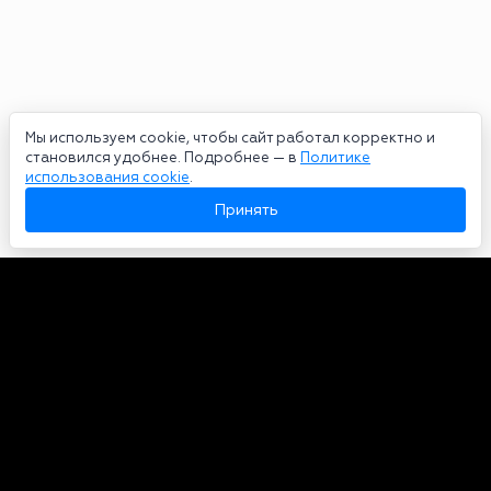
Мы используем cookie, чтобы сайт работал корректно и
становился удобнее. Подробнее — в
Политике
использования cookie
.
Принять
Авторы
О нас
Архив
Сетевое издание bookmakers-rank.ru 2026. Зарегистрирован
федеральной службой по надзору в сфере связи, информационных
технологий и массовых коммуникаций. Реестровая запись от
29.06.2020 серия ЭЛ № ФС 77-78568. Учредитель Курицин Андрей
Александрович. Главный редактор – Курицин Андрей Александрович.
Запрещено для детей. Адрес электронной почты:
partners@bookmakers-rank.ru
, телефон редакции +7 (980) 683-96-60.
Все права на любые материалы, опубликованные на сайте, защищены в
соответствии с российским и международным законодательством об
интеллектуальной собственности. Любое использование текстовых,
фото, аудио и видеоматериалов возможно только с согласия