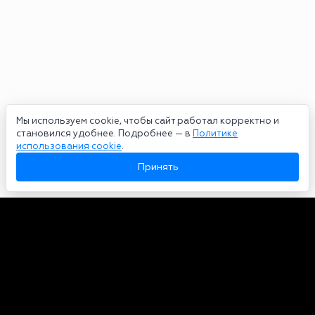
Мы используем cookie, чтобы сайт работал корректно и
становился удобнее. Подробнее — в
Политике
использования cookie
.
Принять
Авторы
О нас
Архив
Сетевое издание bookmakers-rank.ru 2026. Зарегистрирован
федеральной службой по надзору в сфере связи, информационных
технологий и массовых коммуникаций. Реестровая запись от
29.06.2020 серия ЭЛ № ФС 77-78568. Учредитель Курицин Андрей
Александрович. Главный редактор – Курицин Андрей Александрович.
Запрещено для детей. Адрес электронной почты:
partners@bookmakers-rank.ru
, телефон редакции +7 (980) 683-96-60.
Все права на любые материалы, опубликованные на сайте, защищены в