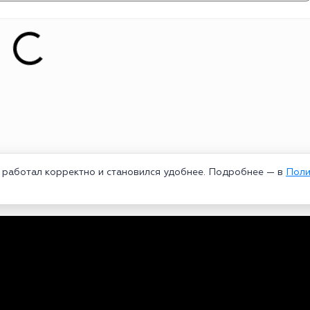
т работал корректно и становился удобнее. Подробнее — в
Поли
едеральной службой по надзору в сфере связи, информационных техноло
рей Александрович. Главный редактор – Курицин Андрей Александрович.
3-96-60. Все права на любые материалы, опубликованные на сайте, защи
 использование текстовых, фото, аудио и видеоматериалов возможно тол
ользовании материалов bookmakers-rank.ru активная индексируемая гипер