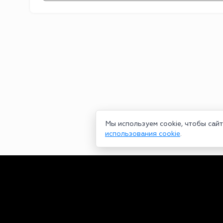
Мы используем cookie, чтобы сай
использования cookie
.
Сетевое издание bookmakers-rank.ru 2026. Зарегистрирован ф
29.06.2020 серия ЭЛ № ФС 77-78568. Учредитель Курицин Анд
partners@bookmakers-rank.ru
, телефон редакции +7 (980) 68
законодательством об интеллектуальной собственности. Любое
Персональные данные (ФЗ 152). При полном или частичном исп