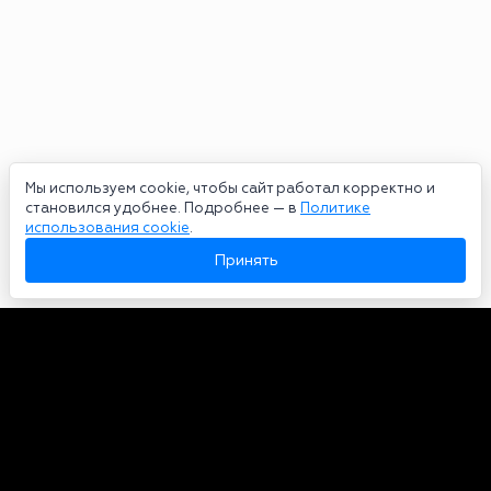
Мы используем cookie, чтобы сайт работал корректно и
становился удобнее. Подробнее — в
Политике
использования cookie
.
Принять
Авторы
О нас
Архив
Сетевое издание bookmakers-rank.ru 2026. Зарегистрирован
федеральной службой по надзору в сфере связи, информационных
технологий и массовых коммуникаций. Реестровая запись от
29.06.2020 серия ЭЛ № ФС 77-78568. Учредитель Курицин Андрей
Александрович. Главный редактор – Курицин Андрей Александрович.
Запрещено для детей. Адрес электронной почты:
partners@bookmakers-rank.ru
, телефон редакции +7 (980) 683-96-60.
Все права на любые материалы, опубликованные на сайте, защищены в