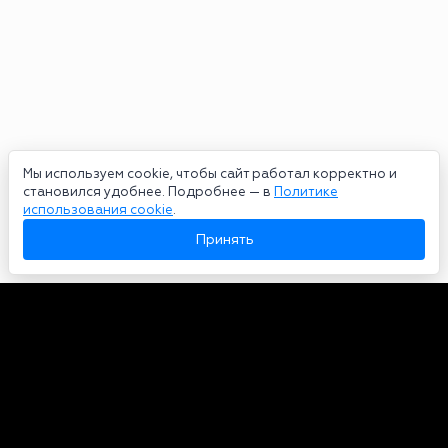
Мы используем cookie, чтобы сайт работал корректно и
становился удобнее. Подробнее — в
Политике
использования cookie
.
Принять
Авторы
О нас
Архив
Сетевое издание bookmakers-rank.ru 2026. Зарегистрирован
федеральной службой по надзору в сфере связи, информационных
технологий и массовых коммуникаций. Реестровая запись от
29.06.2020 серия ЭЛ № ФС 77-78568. Учредитель Курицин Андрей
Александрович. Главный редактор – Курицин Андрей Александрович.
Запрещено для детей. Адрес электронной почты:
partners@bookmakers-rank.ru
, телефон редакции +7 (980) 683-96-60.
Все права на любые материалы, опубликованные на сайте, защищены в