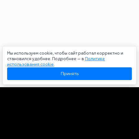
Мы используем cookie, чтобы сайт работал корректно и
становился удобнее. Подробнее — в
Политике
использования cookie
.
Принять
Авторы
О нас
Архив
Сетевое издание bookmakers-rank.ru 2026. Зарегистрирован
федеральной службой по надзору в сфере связи, информационных
технологий и массовых коммуникаций. Реестровая запись от
29.06.2020 серия ЭЛ № ФС 77-78568. Учредитель Курицин Андрей
Александрович. Главный редактор – Курицин Андрей Александрович.
Запрещено для детей. Адрес электронной почты:
partners@bookmakers-rank.ru
, телефон редакции +7 (980) 683-96-60.
Все права на любые материалы, опубликованные на сайте, защищены в