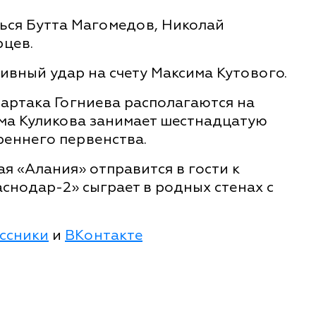
ться Бутта Магомедов, Николай
рцев.
ивный удар на счету Максима Кутового.
артака Гогниева располагаются на
ёма Куликова занимает шестнадцатую
реннего первенства.
я «Алания» отправится в гости к
аснодар-2» сыграет в родных стенах с
ссники
и
ВКонтакте