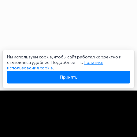
Мы используем cookie, чтобы сайт работал корректно и
становился удобнее. Подробнее — в
Политике
использования cookie
.
Принять
Авторы
О нас
Архив
Сетевое издание bookmakers-rank.ru 2026. Зарегистрирован
федеральной службой по надзору в сфере связи, информационных
технологий и массовых коммуникаций. Реестровая запись от
29.06.2020 серия ЭЛ № ФС 77-78568. Учредитель Курицин Андрей
Александрович. Главный редактор – Курицин Андрей Александрович.
Запрещено для детей. Адрес электронной почты:
partners@bookmakers-rank.ru
, телефон редакции +7 (980) 683-96-60.