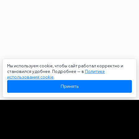
Мы используем cookie, чтобы сайт работал корректно и
становился удобнее. Подробнее — в
Политике
использования cookie
.
Принять
Авторы
О нас
Архив
Сетевое издание bookmakers-rank.ru 2026. Зарегистрирован
федеральной службой по надзору в сфере связи, информационных
технологий и массовых коммуникаций. Реестровая запись от
29.06.2020 серия ЭЛ № ФС 77-78568. Учредитель Курицин Андрей
Александрович. Главный редактор – Курицин Андрей Александрович.