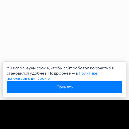
Мы используем cookie, чтобы сайт работал корректно и
становился удобнее. Подробнее — в
Политике
использования cookie
.
Принять
Авторы
О нас
Архив
Сетевое издание bookmakers-rank.ru 2026. Зарегистрирован
федеральной службой по надзору в сфере связи, информационных
технологий и массовых коммуникаций. Реестровая запись от