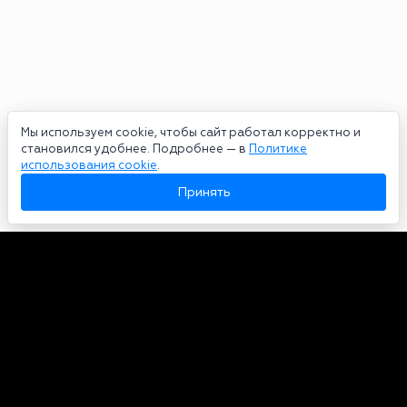
Мы используем cookie, чтобы сайт работал корректно и
становился удобнее. Подробнее — в
Политике
использования cookie
.
Принять
Авторы
О нас
Архив
Сетевое издание bookmakers-rank.ru 2026. Зарегистрирован
федеральной службой по надзору в сфере связи, информационных
технологий и массовых коммуникаций. Реестровая запись от
29.06.2020 серия ЭЛ № ФС 77-78568. Учредитель Курицин Андрей
Александрович. Главный редактор – Курицин Андрей Александрович.
Запрещено для детей. Адрес электронной почты:
partners@bookmakers-rank.ru
, телефон редакции +7 (980) 683-96-60.
Все права на любые материалы, опубликованные на сайте, защищены в
соответствии с российским и международным законодательством об
интеллектуальной собственности. Любое использование текстовых,