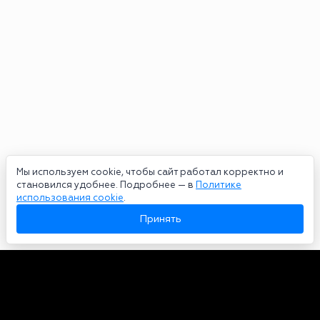
Мы используем cookie, чтобы сайт работал корректно и
становился удобнее. Подробнее — в
Политике
использования cookie
.
Принять
Авторы
О нас
Архив
Сетевое издание bookmakers-rank.ru 2026. Зарегистрирован
федеральной службой по надзору в сфере связи, информационных