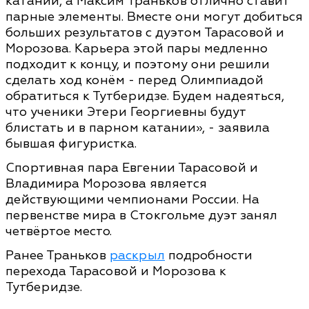
катании, а Максим Траньков отлично ставит
парные элементы. Вместе они могут добиться
больших результатов с дуэтом Тарасовой и
Морозова. Карьера этой пары медленно
подходит к концу, и поэтому они решили
сделать ход конём - перед Олимпиадой
обратиться к Тутберидзе. Будем надеяться,
что ученики Этери Георгиевны будут
блистать и в парном катании», - заявила
бывшая фигуристка.
Спортивная пара Евгении Тарасовой и
Владимира Морозова является
действующими чемпионами России. На
первенстве мира в Стокгольме дуэт занял
четвёртое место.
Ранее Траньков
раскрыл
подробности
перехода Тарасовой и Морозова к
Тутберидзе.