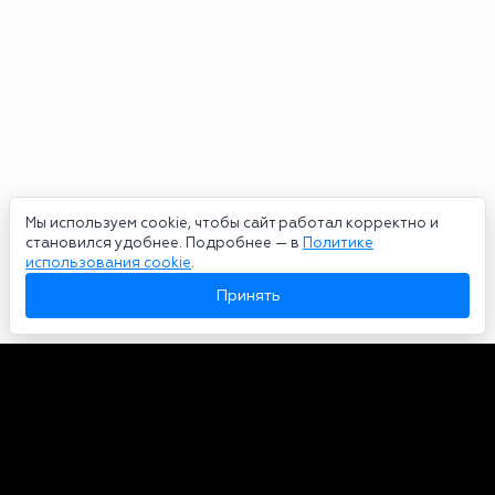
Мы используем cookie, чтобы сайт работал корректно и
становился удобнее. Подробнее — в
Политике
использования cookie
.
Принять
Авторы
О нас
Архив
Сетевое издание bookmakers-rank.ru 2026. Зарегистрирован
федеральной службой по надзору в сфере связи, информационных
технологий и массовых коммуникаций. Реестровая запись от
29.06.2020 серия ЭЛ № ФС 77-78568. Учредитель Курицин Андрей
Александрович. Главный редактор – Курицин Андрей Александрович.