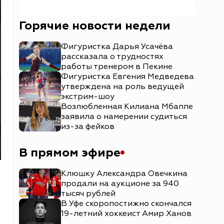
Горячие новости недели
Фигуристка Дарья Усачёва
рассказала о трудностях
работы тренером в Пекине
Фигуристка Евгения Медведева
утверждена на роль ведущей
экстрим-шоу
Возлюбленная Килиана Мбаппе
заявила о намерении судиться
из-за фейков
В прямом эфире
Клюшку Александра Овечкина
продали на аукционе за 940
тысяч рублей
В Уфе скоропостижно скончался
19-летний хоккеист Амир Ханов