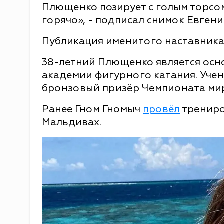
Плющенко позирует с голым торсом 
горячо», - подписал снимок Евген
Публикация именитого наставника 
38-летний Плющенко является осн
академии фигурного катания. Уче
бронзовый призёр Чемпионата мир
Ранее Гном Гномыч
провёл
трениро
Мальдивах.