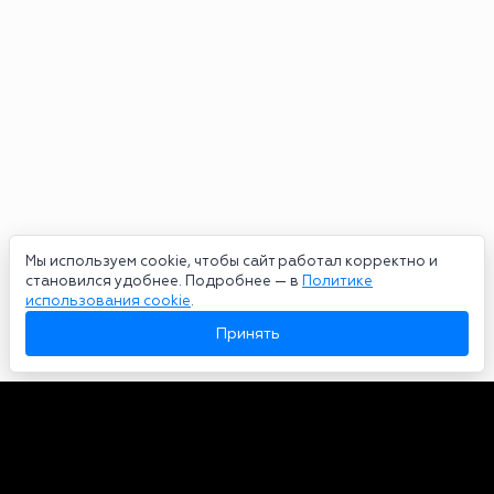
Мы используем cookie, чтобы сайт работал корректно и
становился удобнее. Подробнее — в
Политике
использования cookie
.
Принять
Авторы
О нас
Архив
Сетевое издание bookmakers-rank.ru 2026. Зарегистрирован
федеральной службой по надзору в сфере связи, информационных
технологий и массовых коммуникаций. Реестровая запись от