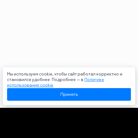
Мы используем cookie, чтобы сайт работал корректно и
становился удобнее. Подробнее — в
Политике
использования cookie
.
Принять
Авторы
О нас
Архив
Сетевое издание bookmakers-rank.ru 2026. Зарегистрирован
федеральной службой по надзору в сфере связи, информационных