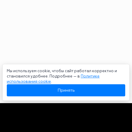
Мы используем cookie, чтобы сайт работал корректно и
становился удобнее. Подробнее — в
Политике
использования cookie
.
Принять
Авторы
О нас
Архив
Сетевое издание bookmakers-rank.ru 2026. Зарегистрирован
федеральной службой по надзору в сфере связи, информационных