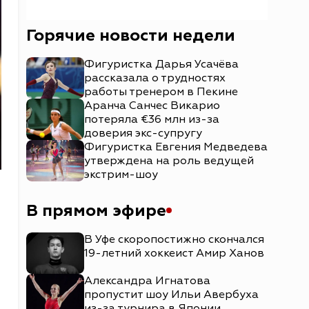
Горячие новости недели
Фигуристка Дарья Усачёва
рассказала о трудностях
работы тренером в Пекине
Аранча Санчес Викарио
потеряла €36 млн из-за
доверия экс-супругу
Фигуристка Евгения Медведева
утверждена на роль ведущей
экстрим-шоу
В прямом эфире
В Уфе скоропостижно скончался
19-летний хоккеист Амир Ханов
Александра Игнатова
пропустит шоу Ильи Авербуха
из-за турнира в Японии