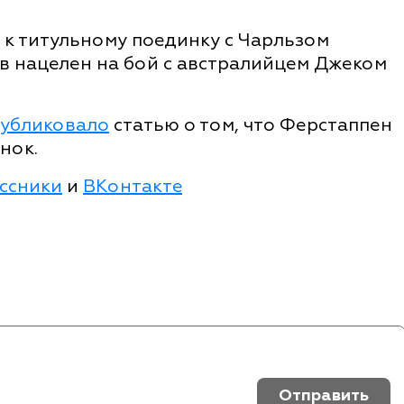
 к титульному поединку с Чарльзом
ев нацелен на бой с австралийцем Джеком
убликовало
статью о том, что Ферстаппен
нок.
ссники
и
ВКонтакте
Отправить