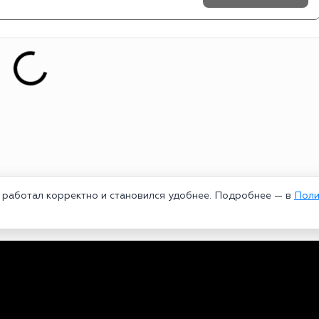
т работал корректно и становился удобнее. Подробнее — в
Поли
едеральной службой по надзору в сфере связи, информационных техноло
рей Александрович. Главный редактор – Курицин Андрей Александрович.
3-96-60. Все права на любые материалы, опубликованные на сайте, защи