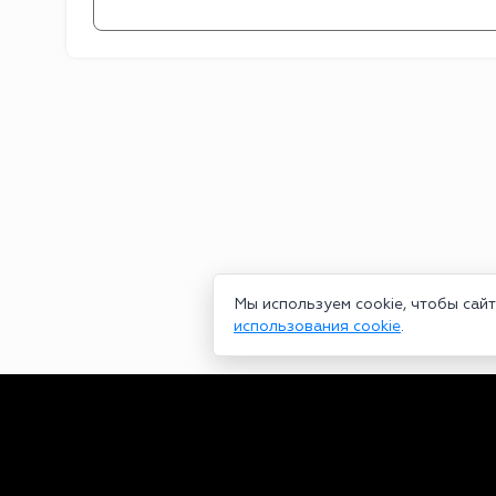
Мы используем cookie, чтобы сай
использования cookie
.
Сетевое издание bookmakers-rank.ru 2026. Зарегистрирован ф
29.06.2020 серия ЭЛ № ФС 77-78568. Учредитель Курицин Анд
partners@bookmakers-rank.ru
, телефон редакции +7 (980) 68