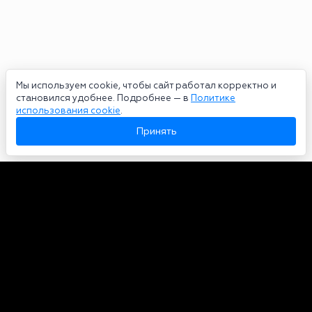
Мы используем cookie, чтобы сайт работал корректно и
становился удобнее. Подробнее — в
Политике
использования cookie
.
Принять
Авторы
О нас
Архив
Сетевое издание bookmakers-rank.ru 2026. Зарегистрирован
федеральной службой по надзору в сфере связи, информационных
технологий и массовых коммуникаций. Реестровая запись от
29.06.2020 серия ЭЛ № ФС 77-78568. Учредитель Курицин Андрей
Александрович. Главный редактор – Курицин Андрей Александрович.
Запрещено для детей. Адрес электронной почты:
partners@bookmakers-rank.ru
, телефон редакции +7 (980) 683-96-60.
Все права на любые материалы, опубликованные на сайте, защищены в
соответствии с российским и международным законодательством об
интеллектуальной собственности. Любое использование текстовых,
фото, аудио и видеоматериалов возможно только с согласия
правообладателя (bookmakers-rank.ru). Персональные данные (ФЗ