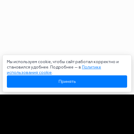
Мы используем cookie, чтобы сайт работал корректно и
становился удобнее. Подробнее — в
Политике
использования cookie
.
Принять
Авторы
О нас
Архив
Сетевое издание bookmakers-rank.ru 2026. Зарегистрирован
федеральной службой по надзору в сфере связи, информационных
технологий и массовых коммуникаций. Реестровая запись от
29.06.2020 серия ЭЛ № ФС 77-78568. Учредитель Курицин Андрей
Александрович. Главный редактор – Курицин Андрей Александрович.