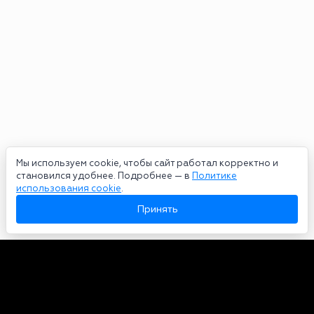
Мы используем cookie, чтобы сайт работал корректно и
становился удобнее. Подробнее — в
Политике
использования cookie
.
Принять
Авторы
О нас
Архив
Сетевое издание bookmakers-rank.ru 2026. Зарегистрирован
федеральной службой по надзору в сфере связи, информационных
технологий и массовых коммуникаций. Реестровая запись от