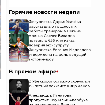
Горячие новости недели
Фигуристка Дарья Усачёва
рассказала о трудностях
работы тренером в Пекине
Аранча Санчес Викарио
потеряла €36 млн из-за
доверия экс-супругу
Фигуристка Евгения Медведева
утверждена на роль ведущей
экстрим-шоу
В прямом эфире
В Уфе скоропостижно скончался
19-летний хоккеист Амир Ханов
Александра Игнатова
пропустит шоу Ильи Авербуха
из-за турнира в Японии