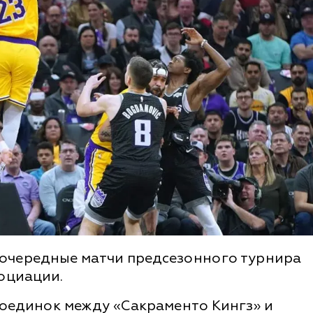
ся очередные матчи предсезонного турнира
оциации.
поединок между «Сакраменто Кингз» и