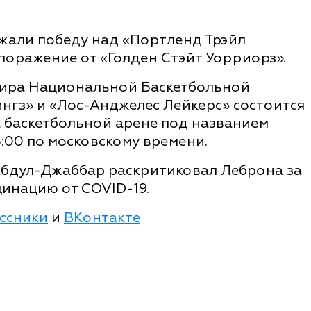
жали победу над «Портленд Трэйл
 поражение от «Голден Стэйт Уорриорз».
нира Национальной Баскетбольной
нгз» и «Лос-Анджелес Лейкерс» состоится
а баскетбольной арене под названием
5:00 по московскому времени.
 Абдул-Джаббар раскритиковал Леброна за
инацию от COVID-19.
ссники
и
ВКонтакте