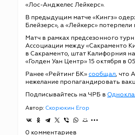
«Лос-Анджелес Лейкерс».
В предыдущим матче «Кингз» одер
Блейзерс», а «Лейкерс» потерпели
Матч в рамках предсезонного тур
Ассоциации между «Сакраменто Ки
в Сакраменто, штат Калифорния н
«Голден Уан Центр» 15 октября в 0
Ранее «Рейтинг БК»
сообщал
, что
нежелание пропагандировать вакц
Подписывайтесь на ЧРБ в
Однокла
Автор:
Скорюкин Егор
0 комментариев