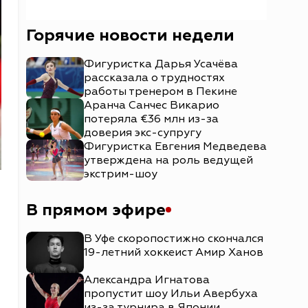
Горячие новости недели
Фигуристка Дарья Усачёва
рассказала о трудностях
работы тренером в Пекине
Аранча Санчес Викарио
потеряла €36 млн из-за
доверия экс-супругу
Фигуристка Евгения Медведева
утверждена на роль ведущей
экстрим-шоу
В прямом эфире
В Уфе скоропостижно скончался
19-летний хоккеист Амир Ханов
Александра Игнатова
пропустит шоу Ильи Авербуха
из-за турнира в Японии