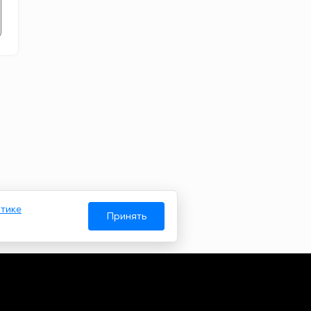
тике
Принять
Авторы
О нас
Архив
гий и массовых коммуникаций. Реестровая запись от