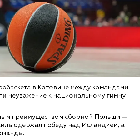
вробаскета в Катовице между командами
ли неуважение к национальному гимну
ным преимуществом сборной Польши —
раиль одержал победу над Исландией, а
оманды.