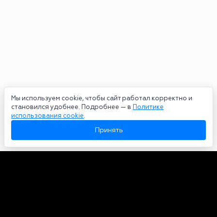
Мы используем cookie, чтобы сайт работал корректно и
становился удобнее. Подробнее — в
Политике
использования cookie
.
Принять
Авторы
О нас
Архив
Сетевое издание bookmakers-rank.ru 2026. Зарегистрирован
федеральной службой по надзору в сфере связи, информационных
технологий и массовых коммуникаций. Реестровая запись от
29.06.2020 серия ЭЛ № ФС 77-78568. Учредитель Курицин Андрей
Александрович. Главный редактор – Курицин Андрей Александрович.