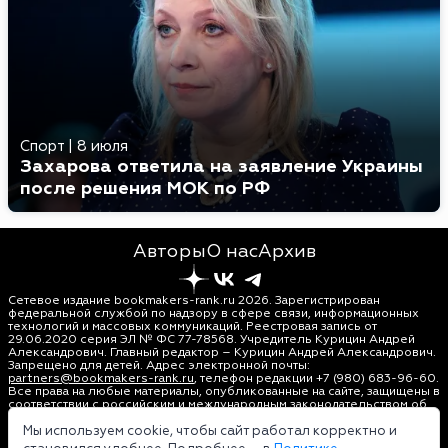
Спорт
|
8 июля
Захарова ответила на заявление Украины
после решения МОК по РФ
Авторы
О нас
Архив
Сетевое издание bookmakers-rank.ru 2026. Зарегистрирован
федеральной службой по надзору в сфере связи, информационных
технологий и массовых коммуникаций. Реестровая запись от
29.06.2020 серия ЭЛ № ФС 77-78568. Учредитель Курицин Андрей
Александрович. Главный редактор – Курицин Андрей Александрович.
Запрещено для детей. Адрес электронной почты:
partners@bookmakers-rank.ru
, телефон редакции +7 (980) 683-96-60.
Все права на любые материалы, опубликованные на сайте, защищены в
соответствии с российским и международным законодательством об
интеллектуальной собственности. Любое использование текстовых,
фото, аудио и видеоматериалов возможно только с согласия
Мы используем cookie, чтобы сайт работал корректно и
правообладателя (bookmakers-rank.ru). Персональные данные (ФЗ