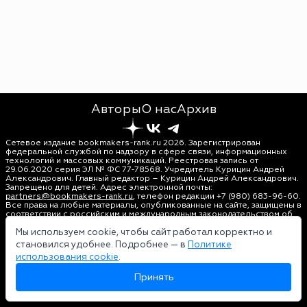
Авторы
О нас
Архив
Сетевое издание bookmakers-rank.ru 2026. Зарегистрирован
федеральной службой по надзору в сфере связи, информационных
технологий и массовых коммуникаций. Реестровая запись от
29.06.2020 серия ЭЛ № ФС 77-78568. Учредитель Курицин Андрей
Александрович. Главный редактор – Курицин Андрей Александрович.
Запрещено для детей. Адрес электронной почты:
partners@bookmakers-rank.ru
, телефон редакции +7 (980) 683-96-60.
Все права на любые материалы, опубликованные на сайте, защищены в
соответствии с российским и международным законодательством об
интеллектуальной собственности. Любое использование текстовых,
фото, аудио и видеоматериалов возможно только с согласия
Мы используем cookie, чтобы сайт работал корректно и
правообладателя (bookmakers-rank.ru). Персональные данные (ФЗ
становился удобнее. Подробнее — в
Политике
152). При полном или частичном использовании материалов
использования cookie
.
bookmakers-rank.ru активная индексируемая гиперссылка на
исходный материал обязательна. Оригинал текста:
Принять
https://bookmakers-rank.ru/
Пользовательское соглашение
|
Политика конфиденциальности
|
Политика использования cookie