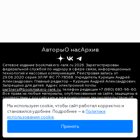
Авторы
О нас
Архив
Сетевое издание bookmakers-rank.ru 2026. Зарегистрирован
федеральной службой по надзору в сфере связи, информационных
технологий и массовых коммуникаций. Реестровая запись от
29.06.2020 серия ЭЛ № ФС 77-78568. Учредитель Курицин Андрей
Александрович. Главный редактор – Курицин Андрей Александрович.
Запрещено для детей. Адрес электронной почты:
partners@bookmakers-rank.ru
, телефон редакции +7 (980) 683-96-60.
Все права на любые материалы, опубликованные на сайте, защищены в
соответствии с российским и международным законодательством об
интеллектуальной собственности. Любое использование текстовых,
фото, аудио и видеоматериалов возможно только с согласия
Мы используем cookie, чтобы сайт работал корректно и
правообладателя (bookmakers-rank.ru). Персональные данные (ФЗ
становился удобнее. Подробнее — в
Политике
152). При полном или частичном использовании материалов
использования cookie
.
bookmakers-rank.ru активная индексируемая гиперссылка на
исходный материал обязательна. Оригинал текста:
Принять
https://bookmakers-rank.ru/
Пользовательское соглашение
|
Политика конфиденциальности
|
Политика использования cookie