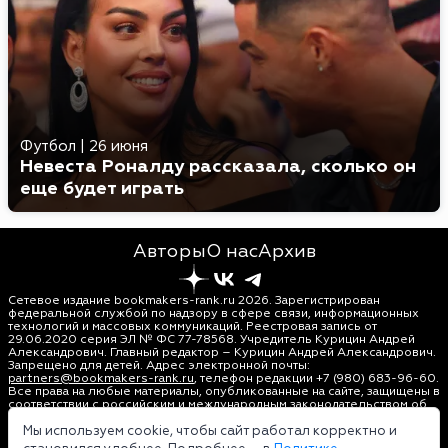
Футбол
|
26 июня
Невеста Роналду рассказала, сколько он
еще будет играть
Авторы
О нас
Архив
Сетевое издание bookmakers-rank.ru 2026. Зарегистрирован
федеральной службой по надзору в сфере связи, информационных
технологий и массовых коммуникаций. Реестровая запись от
29.06.2020 серия ЭЛ № ФС 77-78568. Учредитель Курицин Андрей
Александрович. Главный редактор – Курицин Андрей Александрович.
Запрещено для детей. Адрес электронной почты:
partners@bookmakers-rank.ru
, телефон редакции +7 (980) 683-96-60.
Все права на любые материалы, опубликованные на сайте, защищены в
соответствии с российским и международным законодательством об
интеллектуальной собственности. Любое использование текстовых,
фото, аудио и видеоматериалов возможно только с согласия
Мы используем cookie, чтобы сайт работал корректно и
правообладателя (bookmakers-rank.ru). Персональные данные (ФЗ