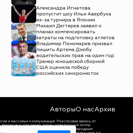
Александра Игнатова
пропустит шоу Ильи Авербуха
из-за турнира в Японии
Михаил Дегтярев заявил о
планах компенсировать
затраты на подготовку атлетов
Владимир Пономарев призвал
лишить Артема Дзюбу
водительских прав на один год
Тренер юношеской сборной
США оценила победу
российских синхронисток
Авторы
О нас
Архив
гий и массовых коммуникаций. Реестровая запись от
 Запрещено для детей. Адрес электронной почты:
щены в соответствии с российским и международным
ько с согласия правообладателя (bookmakers-rank.ru).