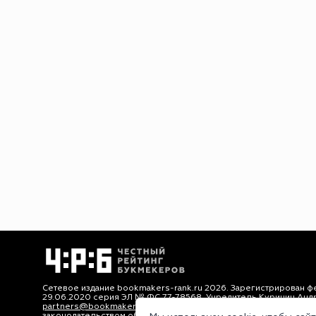
Сетевое издание bookmakers-rank.ru 2026. Зарегистрирован ф
29.06.2020 серия ЭЛ № ФС 77-78568. Учредитель Курицин Анд
partners@bookmakers-rank.ru
, телефон редакции +7 (980) 68
законодательством об интеллектуальной собственности. Любое