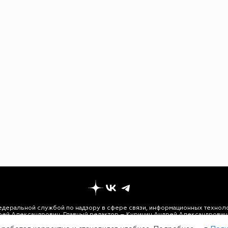
едеральной службой по надзору в сфере связи, информационных техноло
рей Александрович. Главный редактор – Курицин Андрей Александрович.
3-96-60. Все права на любые материалы, опубликованные на сайте, защи
 использование текстовых, фото, аудио и видеоматериалов возможно тол