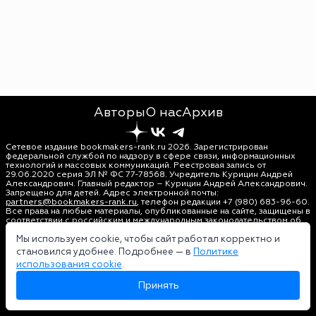
Авторы
О нас
Архив
Сетевое издание bookmakers-rank.ru 2026. Зарегистрирован
федеральной службой по надзору в сфере связи, информационных
технологий и массовых коммуникаций. Реестровая запись от
29.06.2020 серия ЭЛ № ФС 77-78568. Учредитель Курицин Андрей
Александрович. Главный редактор – Курицин Андрей Александрович.
Запрещено для детей. Адрес электронной почты:
partners@bookmakers-rank.ru
, телефон редакции +7 (980) 683-96-60.
Все права на любые материалы, опубликованные на сайте, защищены в
соответствии с российским и международным законодательством об
интеллектуальной собственности. Любое использование текстовых,
фото, аудио и видеоматериалов возможно только с согласия
Мы используем cookie, чтобы сайт работал корректно и
правообладателя (bookmakers-rank.ru). Персональные данные (ФЗ
становился удобнее. Подробнее — в
Политике
152). При полном или частичном использовании материалов
использования cookie
.
bookmakers-rank.ru активная индексируемая гиперссылка на
исходный материал обязательна. Оригинал текста:
Принять
https://bookmakers-rank.ru/
Пользовательское соглашение
|
Политика конфиденциальности
|
Политика использования cookie