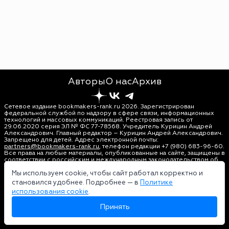
Авторы
О нас
Архив
Сетевое издание bookmakers-rank.ru 2026. Зарегистрирован
федеральной службой по надзору в сфере связи, информационных
технологий и массовых коммуникаций. Реестровая запись от
29.06.2020 серия ЭЛ № ФС 77-78568. Учредитель Курицин Андрей
Александрович. Главный редактор – Курицин Андрей Александрович.
Запрещено для детей. Адрес электронной почты:
partners@bookmakers-rank.ru
, телефон редакции +7 (980) 683-96-60.
Все права на любые материалы, опубликованные на сайте, защищены в
соответствии с российским и международным законодательством об
интеллектуальной собственности. Любое использование текстовых,
фото, аудио и видеоматериалов возможно только с согласия
Мы используем cookie, чтобы сайт работал корректно и
правообладателя (bookmakers-rank.ru). Персональные данные (ФЗ
становился удобнее. Подробнее — в
Политике
152). При полном или частичном использовании материалов
использования cookie
.
bookmakers-rank.ru активная индексируемая гиперссылка на
исходный материал обязательна. Оригинал текста:
Принять
https://bookmakers-rank.ru/
Пользовательское соглашение
|
Политика конфиденциальности
|
Политика использования cookie