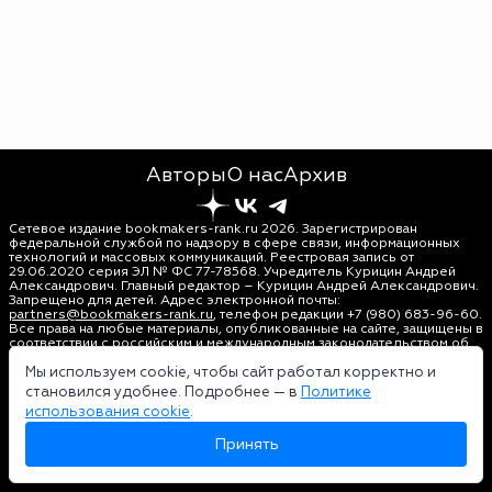
Авторы
О нас
Архив
Сетевое издание bookmakers-rank.ru 2026. Зарегистрирован
федеральной службой по надзору в сфере связи, информационных
технологий и массовых коммуникаций. Реестровая запись от
29.06.2020 серия ЭЛ № ФС 77-78568. Учредитель Курицин Андрей
Александрович. Главный редактор – Курицин Андрей Александрович.
Запрещено для детей. Адрес электронной почты:
partners@bookmakers-rank.ru
, телефон редакции +7 (980) 683-96-60.
Все права на любые материалы, опубликованные на сайте, защищены в
соответствии с российским и международным законодательством об
интеллектуальной собственности. Любое использование текстовых,
фото, аудио и видеоматериалов возможно только с согласия
Мы используем cookie, чтобы сайт работал корректно и
правообладателя (bookmakers-rank.ru). Персональные данные (ФЗ
становился удобнее. Подробнее — в
Политике
152). При полном или частичном использовании материалов
использования cookie
.
bookmakers-rank.ru активная индексируемая гиперссылка на
исходный материал обязательна. Оригинал текста:
Принять
https://bookmakers-rank.ru/
Пользовательское соглашение
|
Политика конфиденциальности
|
Политика использования cookie