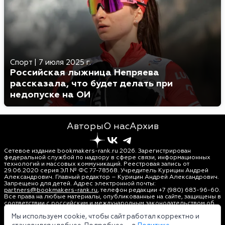
Спорт
|
7 июля 2025 г.
Российская лыжница Непряева
рассказала, что будет делать при
недопуске на ОИ
Авторы
О нас
Архив
Сетевое издание bookmakers-rank.ru 2026. Зарегистрирован
федеральной службой по надзору в сфере связи, информационных
технологий и массовых коммуникаций. Реестровая запись от
29.06.2020 серия ЭЛ № ФС 77-78568. Учредитель Курицин Андрей
Александрович. Главный редактор – Курицин Андрей Александрович.
Запрещено для детей. Адрес электронной почты:
partners@bookmakers-rank.ru
, телефон редакции +7 (980) 683-96-60.
Все права на любые материалы, опубликованные на сайте, защищены в
соответствии с российским и международным законодательством об
интеллектуальной собственности. Любое использование текстовых,
фото, аудио и видеоматериалов возможно только с согласия
Мы используем cookie, чтобы сайт работал корректно и
правообладателя (bookmakers-rank.ru). Персональные данные (ФЗ