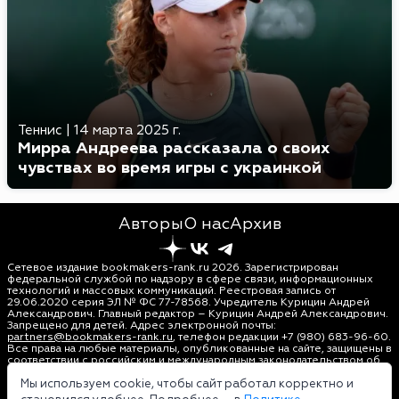
Теннис
|
14 марта 2025 г.
Мирра Андреева рассказала о своих
чувствах во время игры с украинкой
Авторы
О нас
Архив
Сетевое издание bookmakers-rank.ru 2026. Зарегистрирован
федеральной службой по надзору в сфере связи, информационных
технологий и массовых коммуникаций. Реестровая запись от
29.06.2020 серия ЭЛ № ФС 77-78568. Учредитель Курицин Андрей
Александрович. Главный редактор – Курицин Андрей Александрович.
Запрещено для детей. Адрес электронной почты:
partners@bookmakers-rank.ru
, телефон редакции +7 (980) 683-96-60.
Все права на любые материалы, опубликованные на сайте, защищены в
соответствии с российским и международным законодательством об
интеллектуальной собственности. Любое использование текстовых,
фото, аудио и видеоматериалов возможно только с согласия
Мы используем cookie, чтобы сайт работал корректно и
правообладателя (bookmakers-rank.ru). Персональные данные (ФЗ