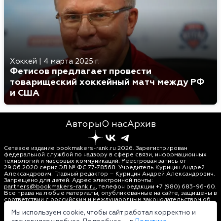
Хоккей
|
4 марта 2025 г.
Фетисов предлагает провести
товарищеский хоккейный матч между РФ
и США
Авторы
О нас
Архив
Сетевое издание bookmakers-rank.ru 2026. Зарегистрирован
федеральной службой по надзору в сфере связи, информационных
технологий и массовых коммуникаций. Реестровая запись от
29.06.2020 серия ЭЛ № ФС 77-78568. Учредитель Курицин Андрей
Александрович. Главный редактор – Курицин Андрей Александрович.
Запрещено для детей. Адрес электронной почты:
partners@bookmakers-rank.ru
, телефон редакции +7 (980) 683-96-60.
Все права на любые материалы, опубликованные на сайте, защищены в
соответствии с российским и международным законодательством об
интеллектуальной собственности. Любое использование текстовых,
фото, аудио и видеоматериалов возможно только с согласия
Мы используем cookie, чтобы сайт работал корректно и
правообладателя (bookmakers-rank.ru). Персональные данные (ФЗ