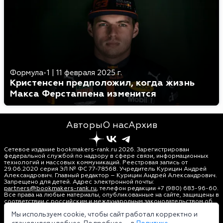
Формула-1
|
11 февраля 2025 г.
Кристенсен предположил, когда жизнь
Макса Ферстаппена изменится
Авторы
О нас
Архив
Сетевое издание bookmakers-rank.ru 2026. Зарегистрирован
федеральной службой по надзору в сфере связи, информационных
технологий и массовых коммуникаций. Реестровая запись от
29.06.2020 серия ЭЛ № ФС 77-78568. Учредитель Курицин Андрей
Александрович. Главный редактор – Курицин Андрей Александрович.
Запрещено для детей. Адрес электронной почты:
partners@bookmakers-rank.ru
, телефон редакции +7 (980) 683-96-60.
Все права на любые материалы, опубликованные на сайте, защищены в
соответствии с российским и международным законодательством об
интеллектуальной собственности. Любое использование текстовых,
фото, аудио и видеоматериалов возможно только с согласия
Мы используем cookie, чтобы сайт работал корректно и
правообладателя (bookmakers-rank.ru). Персональные данные (ФЗ