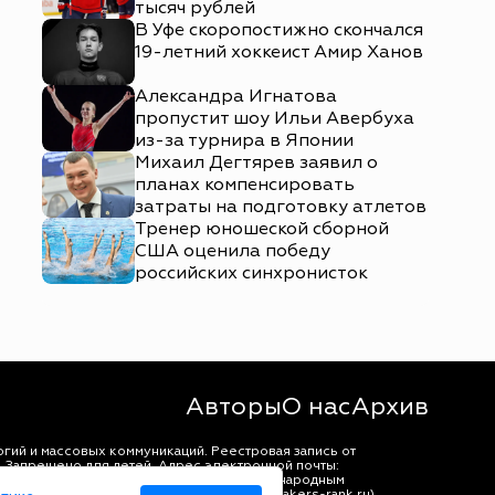
тысяч рублей
В Уфе скоропостижно скончался
19-летний хоккеист Амир Ханов
Александра Игнатова
пропустит шоу Ильи Авербуха
из-за турнира в Японии
Михаил Дегтярев заявил о
планах компенсировать
затраты на подготовку атлетов
Тренер юношеской сборной
США оценила победу
российских синхронисток
Авторы
О нас
Архив
гий и массовых коммуникаций. Реестровая запись от
 Запрещено для детей. Адрес электронной почты:
щены в соответствии с российским и международным
ько с согласия правообладателя (bookmakers-rank.ru).