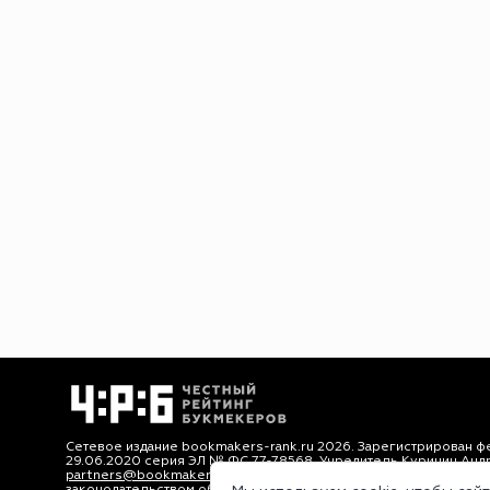
Сетевое издание bookmakers-rank.ru 2026. Зарегистрирован ф
29.06.2020 серия ЭЛ № ФС 77-78568. Учредитель Курицин Анд
partners@bookmakers-rank.ru
, телефон редакции +7 (980) 68
законодательством об интеллектуальной собственности. Любое