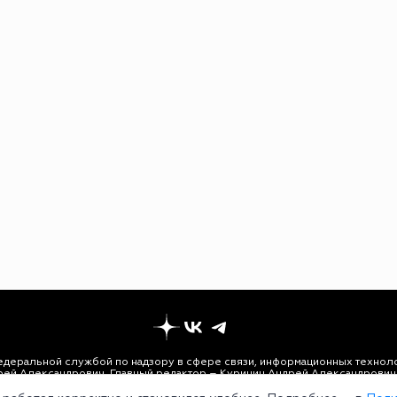
едеральной службой по надзору в сфере связи, информационных техноло
рей Александрович. Главный редактор – Курицин Андрей Александрович.
3-96-60. Все права на любые материалы, опубликованные на сайте, защи
 использование текстовых, фото, аудио и видеоматериалов возможно тол