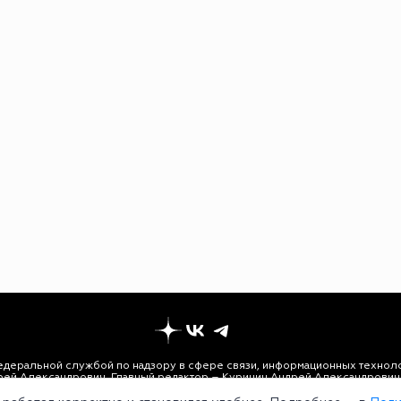
едеральной службой по надзору в сфере связи, информационных техноло
рей Александрович. Главный редактор – Курицин Андрей Александрович.
3-96-60. Все права на любые материалы, опубликованные на сайте, защи
 использование текстовых, фото, аудио и видеоматериалов возможно тол