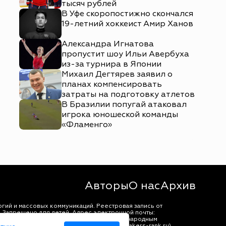
тысяч рублей
В Уфе скоропостижно скончался
19-летний хоккеист Амир Ханов
Александра Игнатова
пропустит шоу Ильи Авербуха
из-за турнира в Японии
Михаил Дегтярев заявил о
планах компенсировать
затраты на подготовку атлетов
В Бразилии попугай атаковал
игрока юношеской команды
«Фламенго»
Авторы
О нас
Архив
гий и массовых коммуникаций. Реестровая запись от
 Запрещено для детей. Адрес электронной почты:
щены в соответствии с российским и международным
ько с согласия правообладателя (bookmakers-rank.ru).