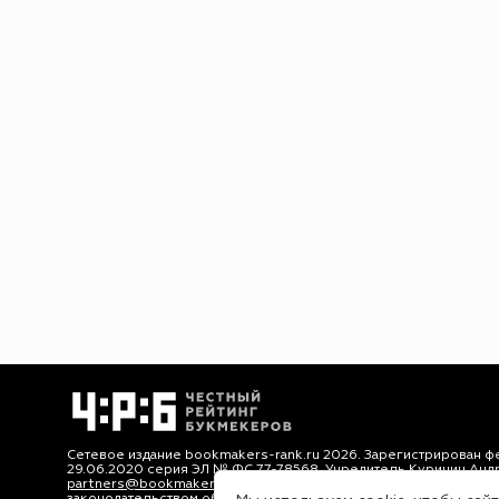
Сетевое издание bookmakers-rank.ru 2026. Зарегистрирован ф
29.06.2020 серия ЭЛ № ФС 77-78568. Учредитель Курицин Анд
partners@bookmakers-rank.ru
, телефон редакции +7 (980) 68
законодательством об интеллектуальной собственности. Любое