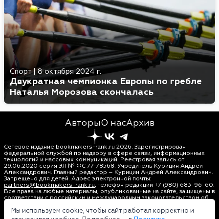
Спорт
|
8 октября 2024 г.
Двукратная чемпионка Европы по гребле
Наталья Морозова скончалась
Авторы
О нас
Архив
Сетевое издание bookmakers-rank.ru 2026. Зарегистрирован
федеральной службой по надзору в сфере связи, информационных
технологий и массовых коммуникаций. Реестровая запись от
29.06.2020 серия ЭЛ № ФС 77-78568. Учредитель Курицин Андрей
Александрович. Главный редактор – Курицин Андрей Александрович.
Запрещено для детей. Адрес электронной почты:
partners@bookmakers-rank.ru
, телефон редакции +7 (980) 683-96-60.
Все права на любые материалы, опубликованные на сайте, защищены в
соответствии с российским и международным законодательством об
интеллектуальной собственности. Любое использование текстовых,
фото, аудио и видеоматериалов возможно только с согласия
Мы используем cookie, чтобы сайт работал корректно и
правообладателя (bookmakers-rank.ru). Персональные данные (ФЗ