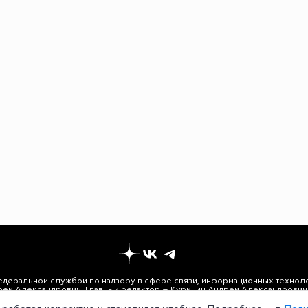
едеральной службой по надзору в сфере связи, информационных техноло
рей Александрович. Главный редактор – Курицин Андрей Александрович.
3-96-60. Все права на любые материалы, опубликованные на сайте, защи
 использование текстовых, фото, аудио и видеоматериалов возможно тол