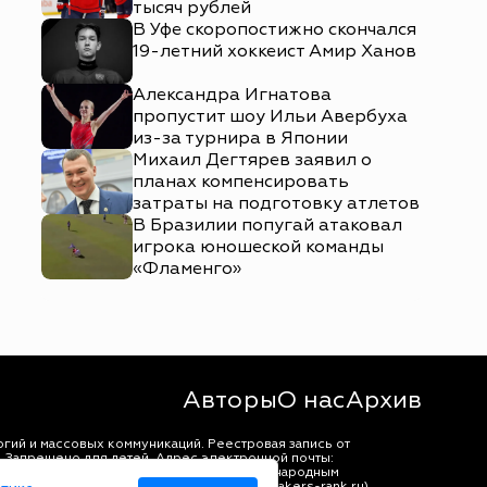
тысяч рублей
В Уфе скоропостижно скончался
19-летний хоккеист Амир Ханов
Александра Игнатова
пропустит шоу Ильи Авербуха
из-за турнира в Японии
Михаил Дегтярев заявил о
планах компенсировать
затраты на подготовку атлетов
В Бразилии попугай атаковал
игрока юношеской команды
«Фламенго»
Авторы
О нас
Архив
гий и массовых коммуникаций. Реестровая запись от
 Запрещено для детей. Адрес электронной почты:
щены в соответствии с российским и международным
ько с согласия правообладателя (bookmakers-rank.ru).