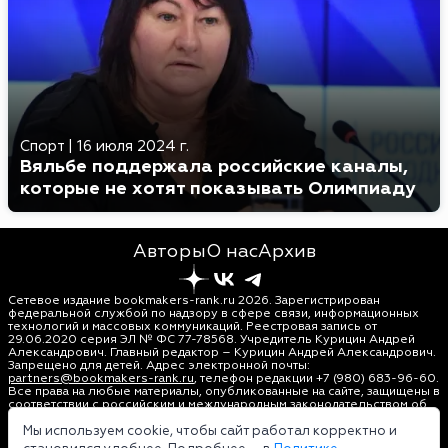
Спорт
|
16 июля 2024 г.
Вяльбе поддержала российские каналы,
которые не хотят показывать Олимпиаду
Авторы
О нас
Архив
Сетевое издание bookmakers-rank.ru 2026. Зарегистрирован
федеральной службой по надзору в сфере связи, информационных
технологий и массовых коммуникаций. Реестровая запись от
29.06.2020 серия ЭЛ № ФС 77-78568. Учредитель Курицин Андрей
Александрович. Главный редактор – Курицин Андрей Александрович.
Запрещено для детей. Адрес электронной почты:
partners@bookmakers-rank.ru
, телефон редакции +7 (980) 683-96-60.
Все права на любые материалы, опубликованные на сайте, защищены в
соответствии с российским и международным законодательством об
интеллектуальной собственности. Любое использование текстовых,
фото, аудио и видеоматериалов возможно только с согласия
Мы используем cookie, чтобы сайт работал корректно и
правообладателя (bookmakers-rank.ru). Персональные данные (ФЗ