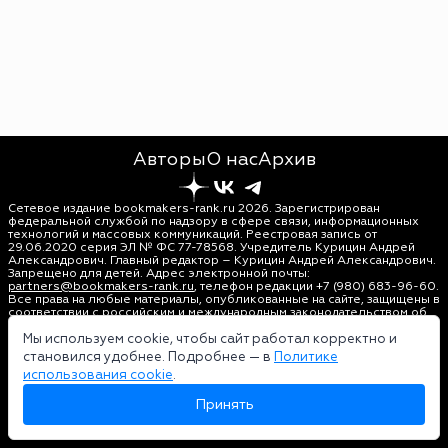
Авторы
О нас
Архив
Сетевое издание bookmakers-rank.ru 2026. Зарегистрирован
федеральной службой по надзору в сфере связи, информационных
технологий и массовых коммуникаций. Реестровая запись от
29.06.2020 серия ЭЛ № ФС 77-78568. Учредитель Курицин Андрей
Александрович. Главный редактор – Курицин Андрей Александрович.
Запрещено для детей. Адрес электронной почты:
partners@bookmakers-rank.ru
, телефон редакции +7 (980) 683-96-60.
Все права на любые материалы, опубликованные на сайте, защищены в
соответствии с российским и международным законодательством об
интеллектуальной собственности. Любое использование текстовых,
фото, аудио и видеоматериалов возможно только с согласия
Мы используем cookie, чтобы сайт работал корректно и
правообладателя (bookmakers-rank.ru). Персональные данные (ФЗ
становился удобнее. Подробнее — в
Политике
152). При полном или частичном использовании материалов
использования cookie
.
bookmakers-rank.ru активная индексируемая гиперссылка на
исходный материал обязательна. Оригинал текста:
Принять
https://bookmakers-rank.ru/
Пользовательское соглашение
|
Политика конфиденциальности
|
Политика использования cookie