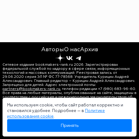
Авторы
О нас
Архив
Сетевое издание bookmakers-rank.ru 2026. Зарегистрирован
федеральной службой по надзору в сфере связи, информационных
технологий и массовых коммуникаций. Реестровая запись от
29.06.2020 серия ЭЛ № ФС 77-78568. Учредитель Курицин Андрей
Александрович. Главный редактор – Курицин Андрей Александрович.
Запрещено для детей. Адрес электронной почты:
partners@bookmakers-rank.ru
, телефон редакции +7 (980) 683-96-60.
Все права на любые материалы, опубликованные на сайте, защищены в
соответствии с российским и международным законодательством об
интеллектуальной собственности. Любое использование текстовых,
фото, аудио и видеоматериалов возможно только с согласия
Мы используем cookie, чтобы сайт работал корректно и
правообладателя (bookmakers-rank.ru). Персональные данные (ФЗ
становился удобнее. Подробнее — в
Политике
152). При полном или частичном использовании материалов
использования cookie
.
bookmakers-rank.ru активная индексируемая гиперссылка на
исходный материал обязательна. Оригинал текста:
Принять
https://bookmakers-rank.ru/
Пользовательское соглашение
|
Политика конфиденциальности
|
Политика использования cookie