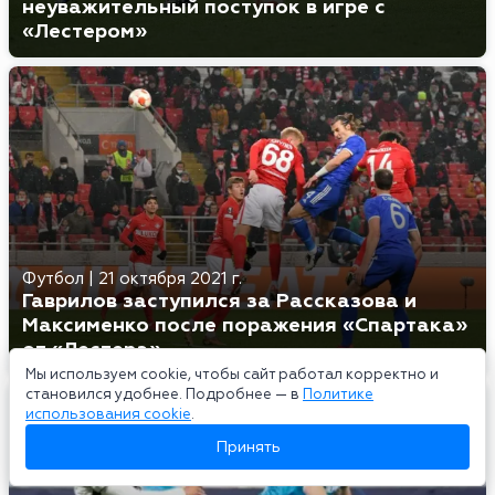
неуважительный поступок в игре с
«Лестером»
Футбол
|
21 октября 2021 г.
Гаврилов заступился за Рассказова и
Максименко после поражения «Спартака»
от «Лестера»
Мы используем cookie, чтобы сайт работал корректно и
становился удобнее. Подробнее — в
Политике
использования cookie
.
Принять