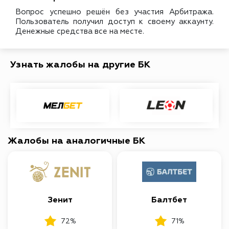
Вопрос успешно решён без участия Арбитража.
Пользователь получил доступ к своему аккаунту.
Денежные средства все на месте.
Узнать жалобы на другие БК
Жалобы на аналогичные БК
Зенит
Балтбет
72%
71%